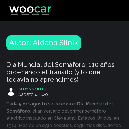
Skip
to
content
Autor:
Aldana Silnik
Día Mundial del Semáforo: 110 años
ordenando el tránsito (y lo que
todavía no aprendimos)
ALDANA SILNIK
AGOSTO 4, 2026
Cada
5 de agosto
se celebra el
Día Mundial del
Semáforo
, el aniversario del primer semáforo
eléctrico instalado en Cleveland, Estados Unidos, en
1914. Más de un siglo después, seguimos discutiendo