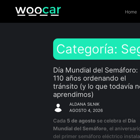
Skip
to
Home
content
Categoría:
Seg
Día Mundial del Semáforo:
110 años ordenando el
tránsito (y lo que todavía 
aprendimos)
ALDANA SILNIK
AGOSTO 4, 2026
Cada
5 de agosto
se celebra el
Día
Mundial del Semáforo
, el aniversari
del primer semáforo eléctrico instal