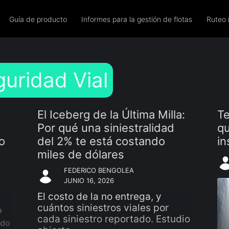
Guía de producto
Informes para la gestión de flotas
Ruteo 
uridad Vial
El Iceberg de la Última Milla:
Te
Por qué una siniestralidad
qu
no
del 2% te está costando
in
miles de dólares
FEDERICO BENGOLEA
JUNIO 16, 2026
El costo de la no entrega, y
cuántos siniestros viales por
o
cada siniestro reportado. Estudio
ado