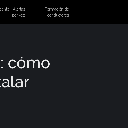
gente + Alertas
Formación de
por voz
conductores
s: cómo
talar