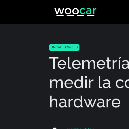
Skip
to
content
UNCATEGORIZED
Telemetría
medir la c
hardware