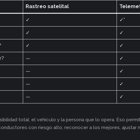
Rastreo satelital
Telemet
✓
✓*
✓
✓
?
✓
✓
r?
—
✓
—
✓
—
✓
—
✓
sibilidad total: el vehículo y la persona que lo opera. Eso pe
 conductores con riesgo alto, reconocer a los mejores, ajustar