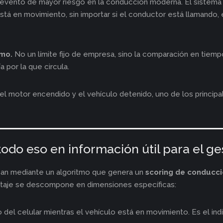
evento de mayor riesgo en la conducción moderna. El sistema 
stá en movimiento, sin importar si el conductor está llamando
amo.
No un límite fijo de empresa, sino la comparación en tiempo
ía por la que circula.
l motor encendido y el vehículo detenido, uno de los princi
do eso en información útil para el ges
an mediante un algoritmo que genera un
scoring de conducc
untaje se descompone en dimensiones específicas:
o del celular mientras el vehículo está en movimiento. Es el ind