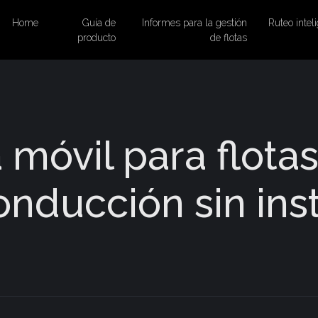
Home
Guía de
Informes para la gestión
Ruteo inteli
producto
de flotas
 móvil para flota
onducción sin ins