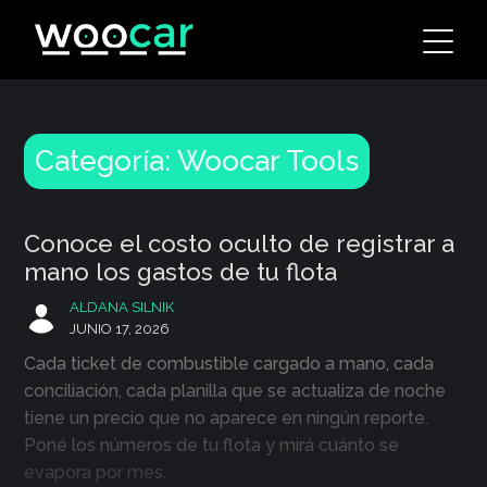
Skip
to
content
Categoría:
Woocar Tools
Conoce el costo oculto de registrar a
mano los gastos de tu flota
ALDANA SILNIK
JUNIO 17, 2026
Cada ticket de combustible cargado a mano, cada
conciliación, cada planilla que se actualiza de noche
tiene un precio que no aparece en ningún reporte.
Poné los números de tu flota y mirá cuánto se
evapora por mes.