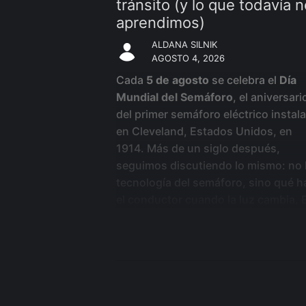
tránsito (y lo que todavía 
aprendimos)
ALDANA SILNIK
AGOSTO 4, 2026
Cada
5 de agosto
se celebra el
Día
Mundial del Semáforo
, el aniversari
del primer semáforo eléctrico instal
en Cleveland, Estados Unidos, en
1914. Más de un siglo después,
seguimos discutiendo lo mismo: no 
tecnología del semáforo, sino qué h
el conductor cuando la luz cambia. 
fracción de segundo (frenar, acelera
mirar el celular) sigue siendo el pun
más crítico y más caro de cualquier
operación con vehículos.
Por qué el 5 de agosto es el Día
Mundial del Semáforo