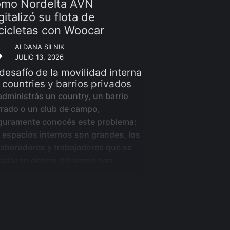
ómo Nordelta AVN
gitalizó su flota de
cicletas con Woocar
ALDANA SILNIK
JULIO 13, 2026
 desafío de la movilidad interna
 countries y barrios privados
administrás un country, un barrio
rrado o un club de campo,
guramente conocés este problema:
s espacios internos son grandes, los
laboradores y trabajadores que se
splazan dentro del barrio son
chos, y coordinar esa movilidad de
rma ordenada, sustentable y trazable
es sencillo.
icletas, carritos o vehículos internos
elen quedar sin control una vez que