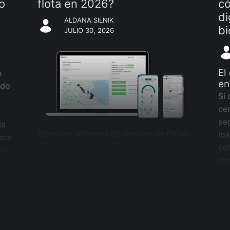
no
flota en 2026?
c
di
ALDANA SILNIK
bi
JULIO 30, 2026
El
o
en
ado
Si 
ce
se
la
Elegir un software de gestión de flotas
lo
ace
no es solo comparar funciones: es
co
Esa
entender cuánto hardware necesitás
de
r,
instalar, cuánto tarda tu equipo en
mu
to
adoptarlo y cuánto cuesta realmente
fo
escalarlo. Samsara y Woocar resuelven
no 
el mismo problema —visibilidad y
Bic
seguridad de la flota— desde dos
su