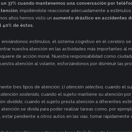
 un 37%
cuando mantenemos una conversación por teléfo
atención
, impidiéndole reaccionar adecuadamente a estímulos 
timos años hemos visto un
aumento drástico en accidentes de 
l 40% de éstos.
nviándonos estímulos, el sistema cognitivo en el cerebro se e
ntrar nuestra atención en las actividades más importantes al
requiere de acción moral. Nuestra responsabilidad como ciudad
estra atención al volante, esforzándonos por disminuir las pr
lmente tres tipos de atención: 1)
atención selectiva,
cuando el su
)
atención sostenida
, cuando el sujeto mantiene su atención por
ión dividida
, cuando el sujeto presta atención a diferentes estí
atención se divida para poder realizar tareas como, por ejemplo
, estar pendiente a otros autos en las vías, tomar rápidamente 