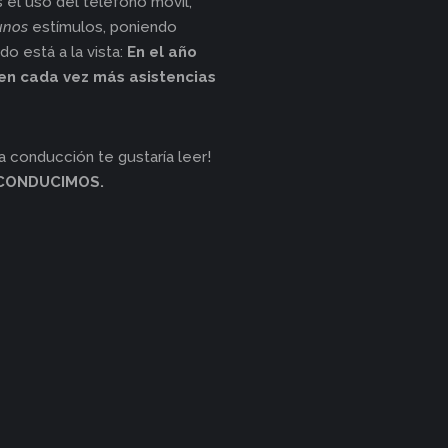
 el uso del teléfono móvil,
unos
estímulos, poniendo
do está a la vista:
En el año
nen cada vez más asistencias
a conducción te gustaría leer!
 CONDUCIMOS.