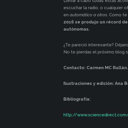
Llevar a cabo todas estas activ
escuchar la radio, o cualquier 
en
automático a otros
. Como te 
2016 se produjo un récord de
autónomas.
¿Te pareció interesante? Déjano
No te pierdas el próximo blog 
Contacto: Carmen MC Rullán.
Ilustraciones y edición: Ana 
Bibliografía:
http://www.sciencedirect.com