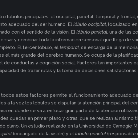
lóbulos principales: el occipital, parietal, temporal y frontal
ento adecuado del ser humano. El
lóbulo occipital
, localizado en
ado con el sentido de la visión. El
lóbulo parietal
, una de las 
cesar y combinar toda la información sensorial que llega de va
pleto. El tercer lóbulo, el
temporal
, se encarga de la memoria 
 es el más grande del cerebro humano. Se ocupa de la planificac
ol de conductas y cognición social. Factores tan importantes p
capacidad de trazar rutas y la toma de decisiones satisfactoria
 todos estos factores permite el funcionamiento adecuado de
es a la vez los lóbulos se disputan la atención principal del ce
aria en donde se va a enfocar gran parte de la atención utiliza
ades quedan en primer plano y otras, que se realizan al mismo 
do plano. Un estudio realizado en la Universidad de Carnegie 
ipital
(encargado de la visión) y el
lóbulo parietal
(responsable d