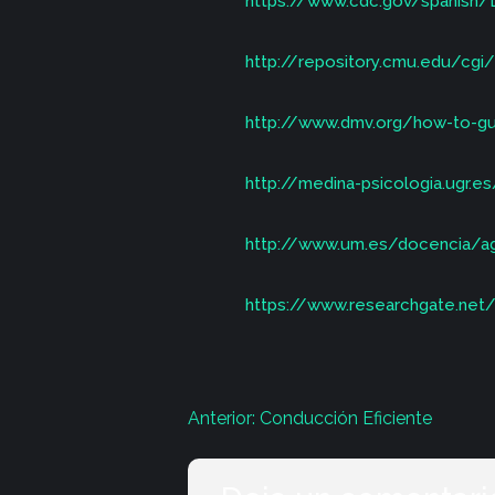
https://www.cdc.gov/spanish/
http://repository.cmu.edu/cgi
http://www.dmv.org/how-to-gu
http://medina-psicologia.ugr.e
http://www.um.es/docencia/ag
https://www.researchgate.net/
Navegación
Anterior:
Conducción Eficiente
de
entradas