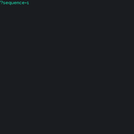
df?sequence=1