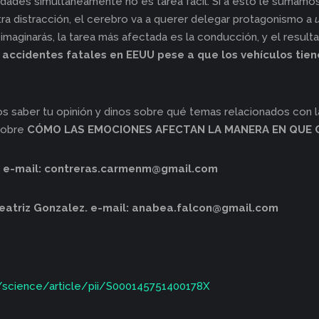
idades simultáneamente no es tarea fácil. Si a esto le sumamos
otra distracción, el cerebro va a querer delegar protagonismo a
imaginarás, la tarea más afectada es la conducción, y el resulta
 accidentes fatales en EEUU pese a que los vehículos tie
s saber tu opinión y dinos sobre qué temas relacionados con l
sobre
CÓMO LAS EMOCIONES AFECTAN LA MANERA EN QUE
 e-mail:
contreras.carmenm@gmail.com
Beatriz Gonzalez. e-mail:
anabea.falcon@gmail.com
/science/article/pii/S000145751400178X