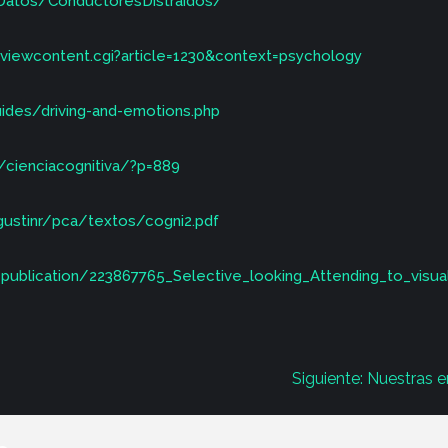
Datos/ConductoresDistraidos/
/viewcontent.cgi?article=1230&context=psychology
ides/driving-and-emotions.php
s/cienciacognitiva/?p=889
ustinr/pca/textos/cogni2.pdf
publication/223867765_Selective_looking_Attending_to_visua
Siguiente:
Nuestras e