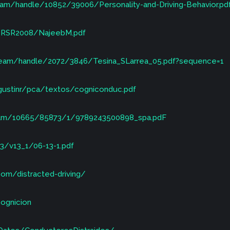
eam/handle/10852/39006/Personality-and-Driving-Behavior.p
sr/RSR2008/NajeebM.pdf
tream/handle/2072/3846/Tesina_SLarrea_05.pdf?sequence=1
ustinr/pca/textos/cogniconduc.pdf
stream/10665/85873/1/9789243500898_spa.pdF
3/v13_1/06-13-1.pdf
com/distracted-driving/
ognicion