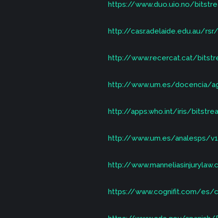
https://www.duo.uio.no/bitstr
http://casr.adelaide.edu.au/r
http://www.recercat.cat/bits
http://www.um.es/docencia/ag
http://apps.who.int/iris/bit
http://www.um.es/analesps/v1
http://www.manneliasinjurylaw.
https://www.cognifit.com/es/c