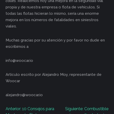
calles.
Realicemos hoy una mejora en la seguridad vial
propia y de nuestra empresa o flota de vehículos. Si
todas las flotas hicieran lo mismo, sería una enorme
mejora en los números de fatalidades en siniestros
viales.
Muchas gracias por su atención y por favor no dude en
escribirnos a
info@woocar.io
Artículo escrito por Alejandro Moy, representante de
Woocar
alejandro@woocar.io
Navegación
Anterior:
10 Consejos para
Siguiente:
Combustible