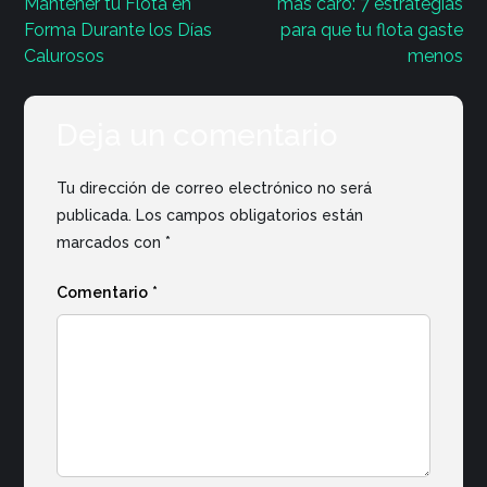
de
Mantener tu Flota en
más caro: 7 estrategias
Forma Durante los Días
para que tu flota gaste
entradas
Calurosos
menos
Deja un comentario
Tu dirección de correo electrónico no será
publicada.
Los campos obligatorios están
marcados con
*
Comentario
*